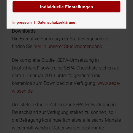
Wilhelm Niehoff, Geschäftsführer der Bank-Verlag
Individuelle Einstellungen
GmbH, auch ein Unterstützer des Projekts, die
Studienergebnisse.
Impressum
|
Datenschutzerklärung
Downloads
Die Executive Summary der Studienergebnisse
finden Sie
hier in unserer Studiendatenbank
.
Die komplette Studie „SEPA-Umsetzung in
Deutschland" sowie eine SEPA-Checkliste stehen ab
dem 1. Februar 2013 unter folgendem Link
kostenlos zum Download zur Verfügung:
www.sepa-
wissen.de
Um stets aktuelle Zahlen zur SEPA-Entwicklung in
Deutschland zur Verfügung stellen zu können, soll
die Befragung kontinuierlich etwa alle sechs Monate
wiederholt werden. Dabei werden bestimmte