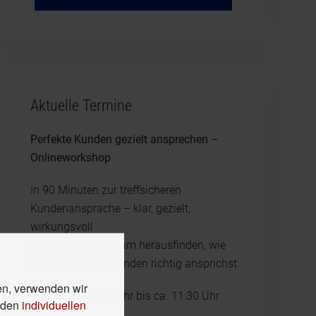
Aktuelle Termine
Perfekte Kunden gezielt ansprechen –
Onlineworkshop
In 90 Minuten zur treffsicheren
Kundenansprache – klar, gezielt,
wirkungsvoll
Lass uns gemeinsam herausfinden, wie
Du die richtigen Kunden richtig ansprichst
en, verwenden wir
23.3.2025, 10:00 Uhr bis ca. 11:30 Uhr
n den
individuellen