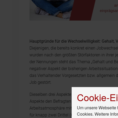
Hauptgründe für die Wechselwilligkeit: Gehalt,
Diejenigen, die bereits konkret einen Jobwechs
wurden nach den größten Störfaktoren in ihrer jet
der Nennungen steht das Thema „Gehalt und Bene
negativer Aspekt der bisherigen Arbeitssituation
das Verhaltender Vorgesetzten bzw. allgemein d
Job gestört.
Cookie-Ei
Dieselben drei Aspekte werden – wenn auch in a
Aspekte den Befragten bei einem neuen Arbeitge
Um unsere Webseite fü
Arbeitsatmosphäre mit 73% sogar noch leicht vo
Cookies. Weitere Info
für knapp zwei Drittel (65%) das Verhalten der 