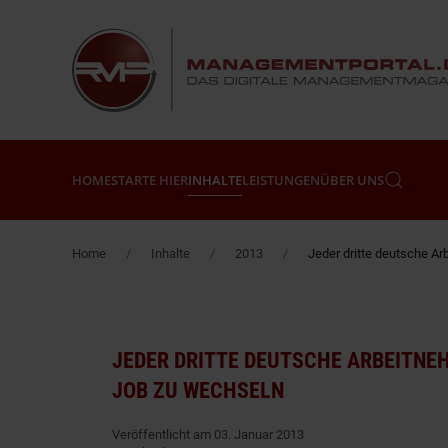
Zum Hauptinhalt springen
HOME
STARTE HIER
INHALTE
LEISTUNGEN
ÜBER UNS
Home
Inhalte
2013
Jeder dritte deutsche Ar
JEDER DRITTE DEUTSCHE ARBEITNEHM
JOB ZU WECHSELN
Veröffentlicht am 03. Januar 2013