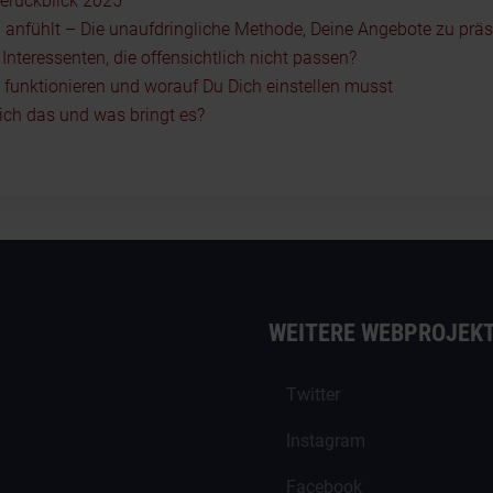
serückblick 2025
 anfühlt – Die unaufdringliche Methode, Deine Angebote zu präs
nteressenten, die offensichtlich nicht passen?
5 funktionieren und worauf Du Dich einstellen musst
ch das und was bringt es?
WEITERE WEBPROJEK
Twitter
Instagram
Facebook