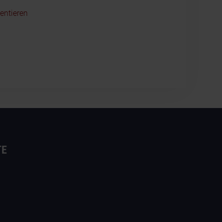
entieren
TE