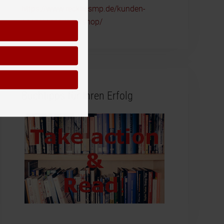
https://www.reckliesmp.de/kunden-
ansprechen-workshop/
Buchtipps für Ihren Erfolg