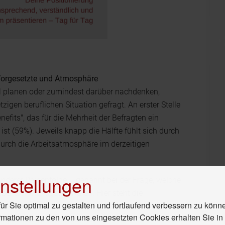
 Vorgesetzte und Atmosphäre
el planen oder zumindest darüber nachdenken,
zigen beruflichen Situation gefragt. An erster Stelle
fits", das für die Mehrheit der Befragten ein
 ist (59%). Jeweils knapp die Hälfte fühlt sich durch
urch die Arbeitsatmosphäre im derzeitigen
nstellungen
nderer Reihenfolge – genannt bei der Frage, welche
ber am wichtigsten wären. Hier steht die
r Sie optimal zu gestalten und fortlaufend verbessern zu könn
r „Gehalt und Benefits (70%). Mit etwas Abstand ist
rmationen zu den von uns eingesetzten Cookies erhalten Sie i
Vorgesetzten besonders wichtig.