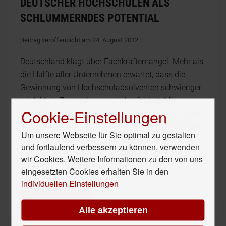
DEUTSCHER HOCHSCHULEN ALS
SCHLUMMERNDES POTENTIAL
Beitrag veröffentlicht am 24. August 2012
Deutschland klagt über Fachkräftemangel. Mehr als
die Hälfte aller Unternehmen erwartet, dass die
Gewinnung von Hochschulabsolventen schwieriger
wird. Mehr Zuwanderung wird gefordert. Mit
Cookie-Einstellungen
245.000 ausländischen Studierenden kommt jeder
8. Studierende an deutschen Hochschulen aus dem
Um unsere Webseite für Sie optimal zu gestalten
Ausland. Alle bringen Auslandserfahrung mit. Die
und fortlaufend verbessern zu können, verwenden
Mehrheit spricht neben der Muttersprache auch
wir Cookies. Weitere Informationen zu den von uns
Deutsch und Englisch.
eingesetzten Cookies erhalten Sie in den
individuellen Einstellungen
WEITERLESEN...
Alle akzeptieren