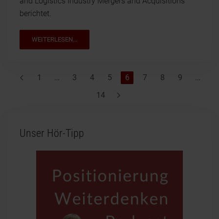
and Logistics Industry Mergers and Acquisitions"
berichtet.
WEITERLESEN...
1
…
3
4
5
6
7
8
9
…
14
Unser Hör-Tipp