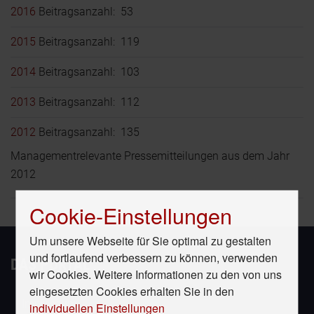
2016
Beitragsanzahl: 53
2015
Beitragsanzahl: 119
2014
Beitragsanzahl: 103
2013
Beitragsanzahl: 112
2012
Beitragsanzahl: 135
Managementrelevante Pressemitteilungen aus dem Jahr
2012
Cookie-Einstellungen
Um unsere Webseite für Sie optimal zu gestalten
und fortlaufend verbessern zu können, verwenden
DAS PORTAL
wir Cookies. Weitere Informationen zu den von uns
eingesetzten Cookies erhalten Sie in den
Impressum
individuellen Einstellungen