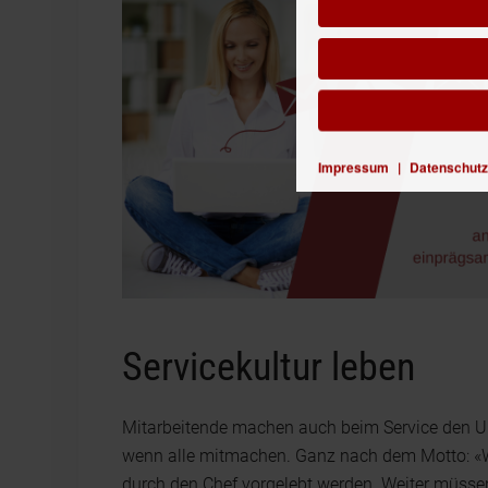
Impressum
|
Datenschutz
Servicekultur leben
Mitarbeitende machen auch beim Service den Unte
wenn alle mitmachen. Ganz nach dem Motto: «W
durch den Chef vorgelebt werden. Weiter müssen 