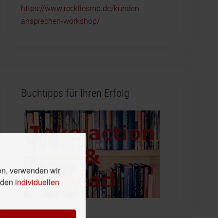
https://www.reckliesmp.de/kunden-
ansprechen-workshop/
Buchtipps für Ihren Erfolg
en, verwenden wir
n den
individuellen