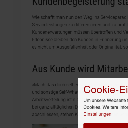
Kundenbegeisterung stat
Wie schafft man nun den Weg ins Serviceparad
Serviceleistungen zu differenzieren und zu pro
Kundenerwartungen müssen übertroffen und Ver
Erlebnisse bleiben den Kunden in Erinnerung und
es nicht um Ausgefallenheit oder Originalität, s
Aus Kunde wird Mitarbe
Cookie-Ei
«Mach das doch selber!» - so lautet der neuste 
und sonstige Self-Whatever-Solutions schiesse
Um unsere Webseite fü
Arbeitsverteilung ist nicht für alle intuitiv un
Cookies. Weitere Info
bei ganz alltäglichen Dingen wie z.B. ein Kont
Einstellungen
abschliessen, stehen Kunden leicht auf den Sch