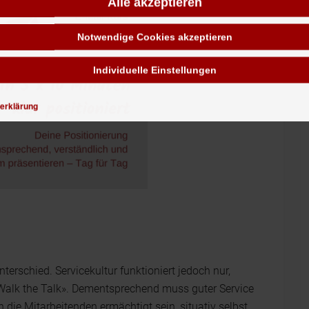
Alle akzeptieren
Notwendige Cookies akzeptieren
Individuelle Einstellungen
erklärung
rschied. Servicekultur funktioniert jedoch nur,
alk the Talk». Dementsprechend muss guter Service
die Mitarbeitenden ermächtigt sein, situativ selbst