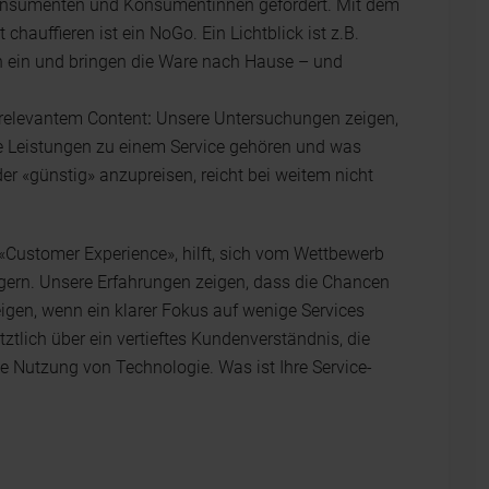
n Konsumenten und Konsumentinnen gefordert. Mit dem
 chauffieren ist ein NoGo. Ein Lichtblick ist z.B.
n ein und bringen die Ware nach Hause – und
relevantem Content
:
Unsere Untersuchungen zeigen,
he Leistungen zu einem Service gehören und was
der «günstig» anzupreisen, reicht bei weitem nicht
«Customer Experience», hilft, sich vom Wettbewerb
gern. Unsere Erfahrungen zeigen, dass die Chancen
eigen, wenn ein klarer Fokus auf wenige Services
tztlich über ein vertieftes Kundenverständnis, die
e Nutzung von Technologie. Was ist Ihre Service-