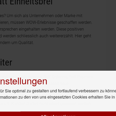
t Einheitsbrei
ies? Um sich als Unternehmen oder Marke mit
filieren, müssen WOW-Erlebnisse geschaffen werden.
sprechen eingehalten werden. Diese positiven
 werden schliesslich auch weitererzählt. Hier geht
ondern um Qualität.
iter
nstellungen
Trend im Kundenservice. Self-Ordering, Self-Payment
n wie Pilze aus dem Boden. Diese neue
r Sie optimal zu gestalten und fortlaufend verbessern zu könn
d kann schnell zu einer Herausforderung werden. Schon
rmationen zu den von uns eingesetzten Cookies erhalten Sie i
oauszug drucken oder eben eine Bestellung
lauch. Kunden dürfen nicht allein gelassen werden.