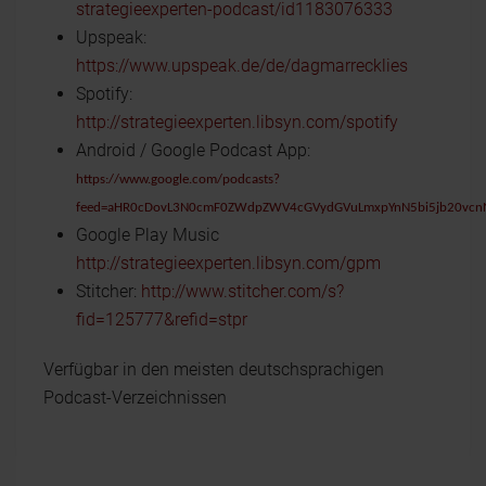
strategieexperten-podcast/id1183076333
Upspeak:
https://www.upspeak.de/de/dagmarrecklies
Spotify:
http://strategieexperten.libsyn.com/spotify
Android / Google Podcast App:
https://www.google.com/podcasts?
feed=aHR0cDovL3N0cmF0ZWdpZWV4cGVydGVuLmxpYnN5bi5jb20vcn
Google Play Music
http://strategieexperten.libsyn.com/gpm
Stitcher:
http://www.stitcher.com/s?
fid=125777&refid=stpr
Verfügbar in den meisten deutschsprachigen
Podcast-Verzeichnissen