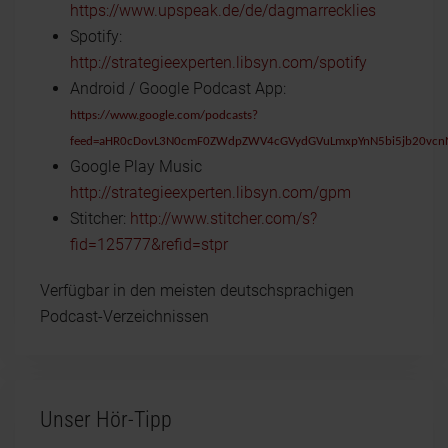
https://www.upspeak.de/de/dagmarrecklies
Spotify:
http://strategieexperten.libsyn.com/spotify
Android / Google Podcast App:
https://www.google.com/podcasts?
feed=aHR0cDovL3N0cmF0ZWdpZWV4cGVydGVuLmxpYnN5bi5jb20vcn
Google Play Music
http://strategieexperten.libsyn.com/gpm
Stitcher:
http://www.stitcher.com/s?
fid=125777&refid=stpr
Verfügbar in den meisten deutschsprachigen
Podcast-Verzeichnissen
Unser Hör-Tipp