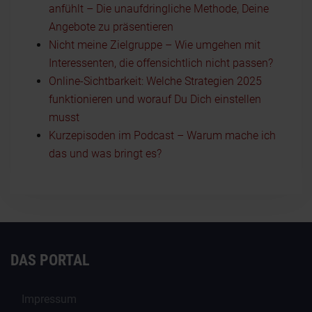
anfühlt – Die unaufdringliche Methode, Deine
Angebote zu präsentieren
Nicht meine Zielgruppe – Wie umgehen mit
Interessenten, die offensichtlich nicht passen?
Online-Sichtbarkeit: Welche Strategien 2025
funktionieren und worauf Du Dich einstellen
musst
Kurzepisoden im Podcast – Warum mache ich
das und was bringt es?
DAS PORTAL
Impressum