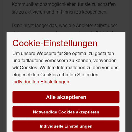
Kommunikationsmöglichkeiten für sie zu schaffen,
sie zu aktivieren und mit ihnen zu kooperieren.
Denn nicht länger das, was die Anbieter selbst über
sich sagen, sondern das, was „wissende Dritte“ über
Cookie-Einstellungen
sie kundtun, ist für die Marktteilnehmer
entscheidend. Damit dreht sich das Sender-
Um unsere Webseite für Sie optimal zu gestalten
Empfänger-Prinzip um. Jetzt sind es die
und fortlaufend verbessern zu können, verwenden
Unternehmen, die zuhören sollten. Erst dann wird es
wir Cookies. Weitere Informationen zu den von uns
ihnen gelingen, das Richtige zu tun.
eingesetzten Cookies erhalten Sie in den
individuellen Einstellungen
Alle akzeptieren
Was Sie zum Influencer-
Notwendige Cookies akzeptieren
Marketing in B2C und B2B
Individuelle Einstellungen
wissen müssen