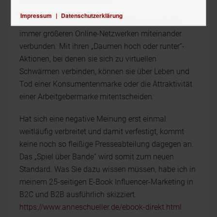
Impressum
|
Datenschutzerklärung
Konsumenten, Mitarbeiter und Influencer sind in
immer größeren Online-Netzwerken miteinander
verbunden. Mit ihren „Daumen hoch oder runter“-
Aktionen, bei denen sie sich zu virtuellen
Schwärmen verbinden, können sie über Leben und
Tod einer Konsumentenmarke oder die Attraktivität
einer Arbeitgebermarke mitentscheiden.
Hat sich eine negative Meinung erst einmal
weitläufig verbreitet und damit verfestigt, kommt
keine noch so fleißige Presseabteilung dagegen an.
Das „Spiel über Bande“ wird somit zum neuen
Standard. Was Sie dazu wissen müssen, habe ich in
meinem 25-seitigen E-Book Influencer-Marketing in
B2C und B2B ausführlich skizziert.
https://www.anneschueller.de/ebook-direkt.html