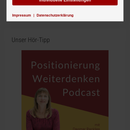
Verfügbar in den meisten deutschsprachigen
Podcast-Verzeichnissen
Impressum
|
Datenschutzerklärung
Unser Hör-Tipp