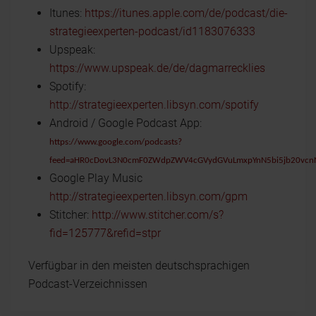
Itunes:
https://itunes.apple.com/de/podcast/die-
strategieexperten-podcast/id1183076333
Upspeak:
https://www.upspeak.de/de/dagmarrecklies
Spotify:
http://strategieexperten.libsyn.com/spotify
Android / Google Podcast App:
https://www.google.com/podcasts?
feed=aHR0cDovL3N0cmF0ZWdpZWV4cGVydGVuLmxpYnN5bi5jb20vcn
Google Play Music
http://strategieexperten.libsyn.com/gpm
Stitcher:
http://www.stitcher.com/s?
fid=125777&refid=stpr
Verfügbar in den meisten deutschsprachigen
Podcast-Verzeichnissen