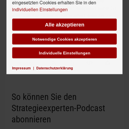
entwickle. Dazu habe ich viele Praxisbeispiele
eingesetzten Cookies erhalten Sie in den
zusammengetragen. An diesen Beispielen siehst Du
individuellen Einstellungen
auch, welchen positiven Nebeneffekt diese Art von
Inhalte-Weiterverwertung und vor allem Inhalte-
Alle akzeptieren
Weiterentwicklung noch hat.
Notwendige Cookies akzeptieren
Individuelle Einstellungen
Impressum
|
Datenschutzerklärung
So können Sie den
Strategieexperten-Podcast
abonnieren