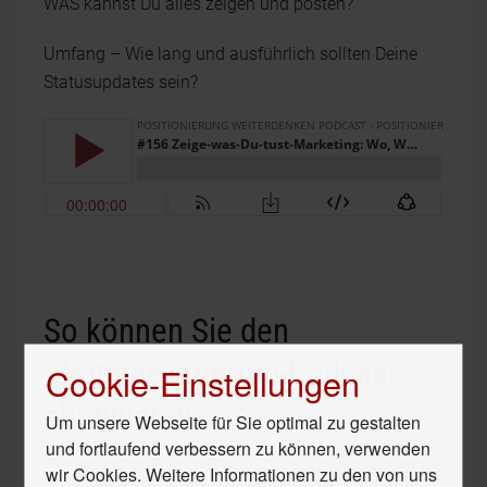
WAS kannst Du alles zeigen und posten?
Umfang – Wie lang und ausführlich sollten Deine
Statusupdates sein?
So können Sie den
Strategieexperten-Podcast
Cookie-Einstellungen
abonnieren
Um unsere Webseite für Sie optimal zu gestalten
und fortlaufend verbessern zu können, verwenden
wir Cookies. Weitere Informationen zu den von uns
Itunes:
https://itunes.apple.com/de/podcast/die-