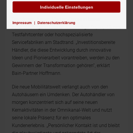
Service-Autohaus mit großer Fläche und hohem
Individuelle Einstellungen
Personalbedarf weicht einem Mix aus effizienteren
Standorten. Neben Marken-Stores in bester
Impressum
|
Datenschutzerklärung
Innenstadtlage entstehen kurzfristige Pop-up-Stores,
Testfahrtcenter oder hochspezialisierte
Servicefabriken am Stadtrand. „Investitionsbereite
Händler, die diese Entwicklung durch innovative
Ideen und Pionierarbeit vorantreiben, werden zu den
Gewinnern der Transformation gehören“, erklärt
Bain-Partner Hoffmann.
Die neue Mobilitätswelt verlangt auch von den
Autohäusern ein Umdenken. Der Autohändler von
morgen konzentriert sich auf seine neuen
Kernaktivitäten in der Omnikanal-Welt und nutzt
seine lokale Präsenz für ein optimales
Kundenerlebnis. „Persönlicher Kontakt ist und bleibt