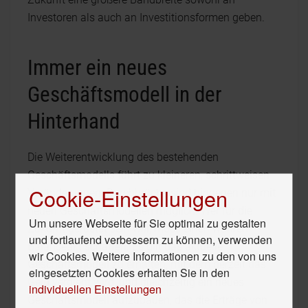
Investoren als auch an Investitionsformen geben.
Immer ein neues
Geschäftsmodell in der
Hinterhand
Die Weiterentwicklung des bestehenden
Geschäftsmodells führt zu kleineren, schrittweisen
Cookie-Einstellungen
Veränderungen. Durchbrüche sind hingegen nur mit
neuen Geschäftsmodellen möglich. Wer für die
Um unsere Webseite für Sie optimal zu gestalten
Zukunft gerüstet sein will, muss einen wahren
und fortlaufend verbessern zu können, verwenden
Balanceakt schaffen. Es gilt das aktuelle
wir Cookies. Weitere Informationen zu den von uns
Geschäftsmodell zu erhalten, mit dem derzeit das
eingesetzten Cookies erhalten Sie in den
Geld verdient wird, und gleichzeitig ein neues
individuellen Einstellungen
Geschäftsmodell aufzubauen, das die Erträge von