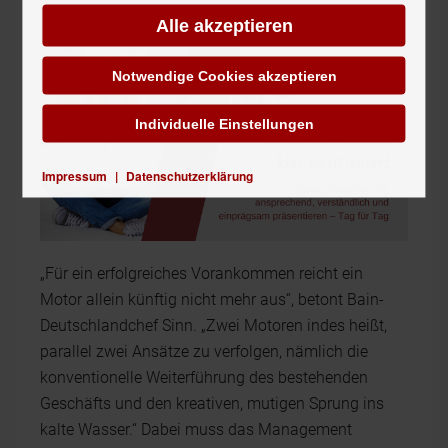
morgen sichert.
Alle akzeptieren
Notwendige Cookies akzeptieren
Individuelle Einstellungen
Impressum
|
Datenschutzerklärung
„Für ein erfolgreiches Vorankommen reicht ein
Motor allein künftig nicht mehr aus“, betont Bain-
Deutschlandchef Sinn. „Zwei Motoren indes heißt,
parallel zwei Ansätze zu verfolgen, nämlich die
konventionelle Weiterführung des bestehenden
Geschäfts und den kreativen, mutigen Sprung ins
kalte Wasser.“ Dabei muss das Management