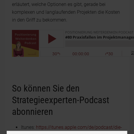
erläutert, welche Optionen es gibt, gerade bei
komplexen und langlaufenden Projekten die Kosten
in den Griff zu bekommen.
So können Sie den
Strategieexperten-Podcast
abonnieren
Itunes:
https://itunes.apple.com/de/podcast/die-