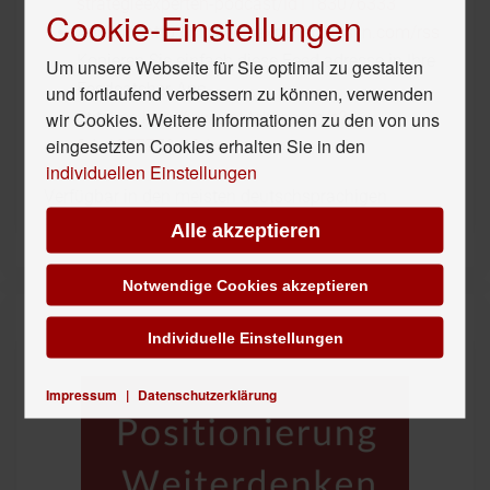
strategieexperten-podcast/id1183076333
Cookie-Einstellungen
Android:
http://strategieexperten.libsyn.com/rss
Kopieren Sie einfach diese Feed adresse in Ihre
Um unsere Webseite für Sie optimal zu gestalten
Feedcatcher-App
und fortlaufend verbessern zu können, verwenden
wir Cookies. Weitere Informationen zu den von uns
Stitcher:
http://www.stitcher.com/s?
eingesetzten Cookies erhalten Sie in den
fid=125777&refid=stpr
individuellen Einstellungen
Verfügbar in den meisten deutschsprachigen
Podcast-Verzeichnissen
Alle akzeptieren
Notwendige Cookies akzeptieren
Unser Hör-Tipp
Individuelle Einstellungen
Impressum
|
Datenschutzerklärung