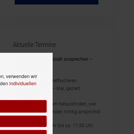
Aktuelle Termine
Perfekte Kunden gezielt ansprechen –
Onlineworkshop
en, verwenden wir
In 90 Minuten zur treffsicheren
n den
individuellen
Kundenansprache – klar, gezielt,
wirkungsvoll
Lass uns gemeinsam herausfinden, wie
Du die richtigen Kunden richtig ansprichst
23.3.2025, 10:00 Uhr bis ca. 11:30 Uhr