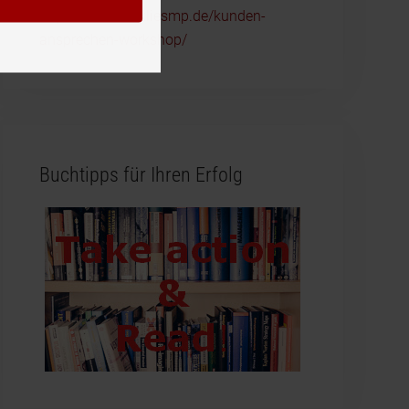
https://www.reckliesmp.de/kunden-
ansprechen-workshop/
Buchtipps für Ihren Erfolg