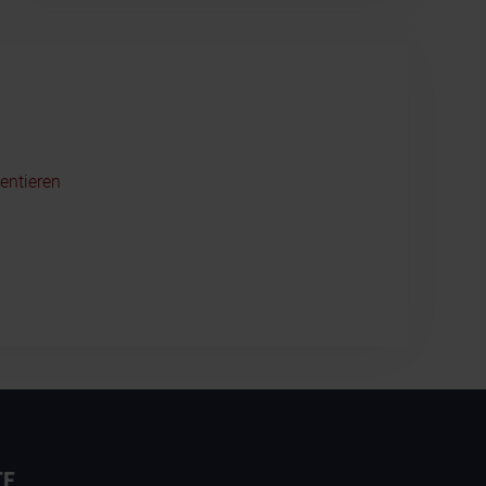
entieren
TE