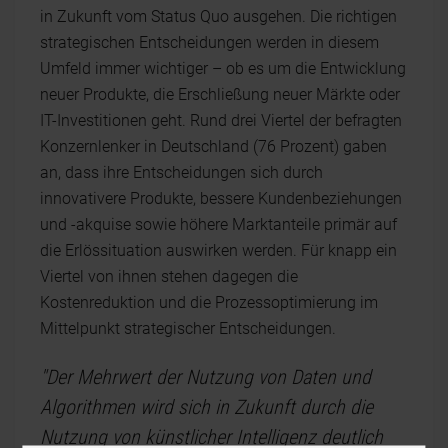
in Zukunft vom Status Quo ausgehen. Die richtigen
strategischen Entscheidungen werden in diesem
Umfeld immer wichtiger – ob es um die Entwicklung
neuer Produkte, die Erschließung neuer Märkte oder
IT-Investitionen geht. Rund drei Viertel der befragten
Konzernlenker in Deutschland (76 Prozent) gaben
an, dass ihre Entscheidungen sich durch
innovativere Produkte, bessere Kundenbeziehungen
und -akquise sowie höhere Marktanteile primär auf
die Erlössituation auswirken werden. Für knapp ein
Viertel von ihnen stehen dagegen die
Kostenreduktion und die Prozessoptimierung im
Mittelpunkt strategischer Entscheidungen.
"Der Mehrwert der Nutzung von Daten und
Algorithmen wird sich in Zukunft durch die
Nutzung von künstlicher Intelligenz deutlich