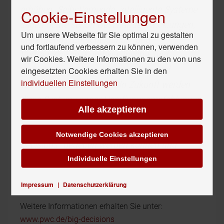
erhöhen. Selbstlernende, intelligente Systeme
Cookie-Einstellungen
sagen heute schon Geschäftsentwicklungen,
Um unsere Webseite für Sie optimal zu gestalten
Markttrends, Entscheidungs- und
und fortlaufend verbessern zu können, verwenden
Vertragsrisiken, Kundenwünsche- und
wir Cookies. Weitere Informationen zu den von uns
verhalten, oder Maschinenausfälle und
eingesetzten Cookies erhalten Sie in den
individuellen Einstellungen
Wartungsbedarfe vorher. In Zukunft werden
diese Systeme sogar Handlungsempfehlungen
Alle akzeptieren
für operative Entscheidungen geben. Inwieweit
diese Handlungsempfehlungen für "Big
Notwendige Cookies akzeptieren
Decisions" gegeben werden können und
Akzeptanz finden werden, wird sich zeigen“
Individuelle Einstellungen
so Lix.
Impressum
|
Datenschutzerklärung
Weitere Informationen erhalten Sie unter:
www.pwc.de/big-decisions