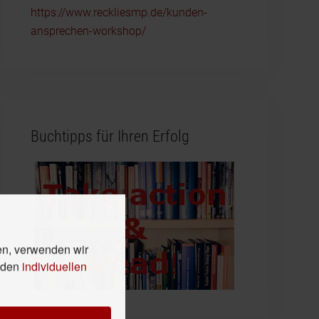
https://www.reckliesmp.de/kunden-
ansprechen-workshop/
Buchtipps für Ihren Erfolg
en, verwenden wir
n den
individuellen