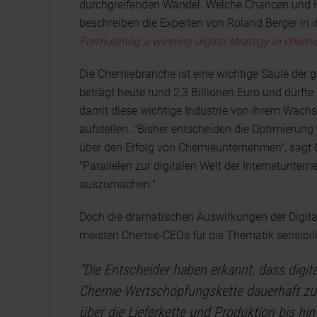
durchgreifenden Wandel. Welche Chancen und H
beschreiben die Experten von Roland Berger in 
Formulating a winning digital strategy in chemic
Die Chemiebranche ist eine wichtige Säule der 
beträgt heute rund 2,3 Billionen Euro und dürfte
damit diese wichtige Industrie von ihrem Wachstu
aufstellen. "Bisher entscheiden die Optimierun
über den Erfolg von Chemieunternehmen", sagt C
"Parallelen zur digitalen Welt der Internetunter
auszumachen."
Doch die dramatischen Auswirkungen der Digita
meisten Chemie-CEOs für die Thematik sensibilis
"Die Entscheider haben erkannt, dass digit
Chemie-Wertschöpfungskette dauerhaft zu
über die Lieferkette und Produktion bis hi