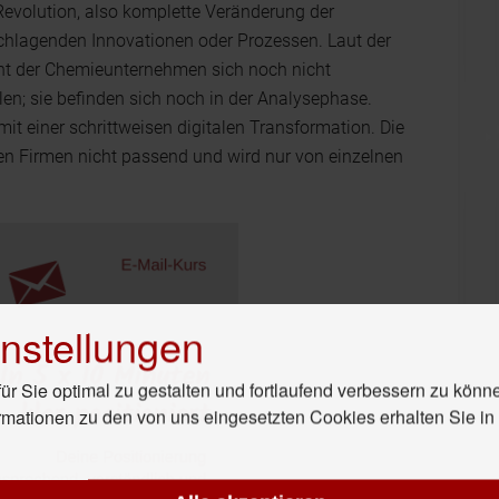
Revolution, also komplette Veränderung der
chlagenden Innovationen oder Prozessen. Laut der
t der Chemieunternehmen sich noch nicht
en; sie befinden sich noch in der Analysephase.
t einer schrittweisen digitalen Transformation. Die
ten Firmen nicht passend und wird nur von einzelnen
nstellungen
r Sie optimal zu gestalten und fortlaufend verbessern zu könn
rmationen zu den von uns eingesetzten Cookies erhalten Sie i