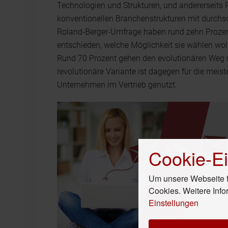
Technologien und Strukturen, und andererseits 
konventionellen Branchenstrukturen mit durchs
Roland-Berger-Umfrage haben rund zehn Prozen
entschieden, welche Möglichkeit sie wählen woll
Rund 70 Prozent gehen den evolutionären Weg mi
revolutionäre Variante ist dagegen für die meis
Unternehmen im Vertrieb genutzt.
Cookie-Ei
Um unsere Webseite fü
Cookies. Weitere Info
Einstellungen