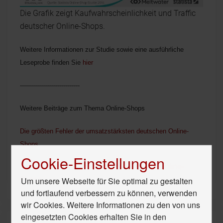
Die Grafik zeigt Kaufwahrscheinlichkeit und Traffic
deutscher Online-Shops.
Weitere Informationen zur Studie sowie eine ausführliche
Leseprobe finden Sie
hier
------------------------------
Weitere Beiträge zum Thema Online-Shops
Die größten Fehler der umsatzstärksten deutschen Online-
Shops
Cookie-Einstellungen
Zahlungsmittelvorlieben von Kunden in Online-
Shops
Um unsere Webseite für Sie optimal zu gestalten
und fortlaufend verbessern zu können, verwenden
wir Cookies. Weitere Informationen zu den von uns
eingesetzten Cookies erhalten Sie in den