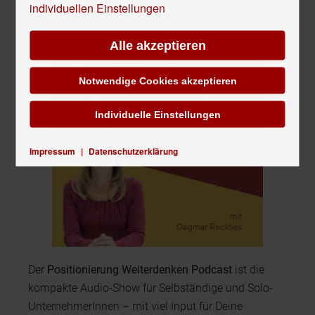
individuellen Einstellungen
Unser Hör-Tipp
Alle akzeptieren
Notwendige Cookies akzeptieren
Individuelle Einstellungen
Impressum
|
Datenschutzerklärung
Der
Positionierung Weiterdenken Podcast
ist die
kompakte Audio-Show für Selbständige und Solo-
UnternehmerInnen – mit viel Input für Deine