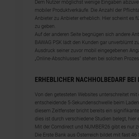
Dem Nutzer möglichst wenige Eingaben abzuverla
mobiler Produktverkäufe. Die Anzahl der Pflich
Anbieter zu Anbieter erheblich. Hier scheint es
zu geben.
Auf der anderen Seite begnügen sich andere Ant
BAWAG PSK lädt den Kunden gar unverblümt zu
Ausdruck seiner zuvor mobil eingegebenen Anga
„Online-Abschlusses“ stehen bei solchen Prozes
ERHEBLICHER NACHHOLBEDARF BEI
Von den getesteten Websites unterschreitet mit 
entscheidende 5-Sekundenschwelle beim Laden d
diesem Zeitfenster bricht bereits ein signifikant
dies ist durch verschiedene Studien belegt, hier e
Mit der Comdirect und NUMBER26 gibt es nur zwe
Die Erste Bank aus Österreich bildet mit fast 4