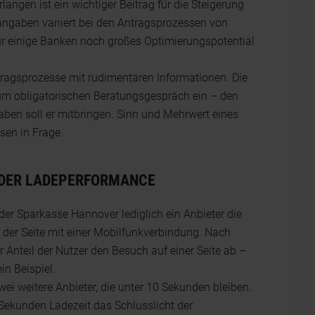
ngen ist ein wichtiger Beitrag für die Steigerung
tangaben variiert bei den Antragsprozessen von
 für einige Banken noch großes Optimierungspotential
ragsprozesse mit rudi­mentären Informationen. Die
m obligatorischen Beratungsgespräch ein – den
ben soll er mitbringen. Sinn und Mehrwert eines
sen in Frage.
 DER LADEPERFORMANCE
der Sparkasse Hannover ledig­lich ein Anbieter die
er Seite mit einer Mobilfunkverbindung. Nach
er Anteil der Nutzer den Besuch auf einer Seite ab –
in Beispiel.
i weitere Anbieter, die unter 10 Sekunden bleiben.
6 Sekunden Ladezeit das Schlusslicht der