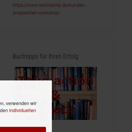
https://www.reckliesmp.de/kunden-
ansprechen-workshop/
Buchtipps für Ihren Erfolg
en, verwenden wir
n den
individuellen