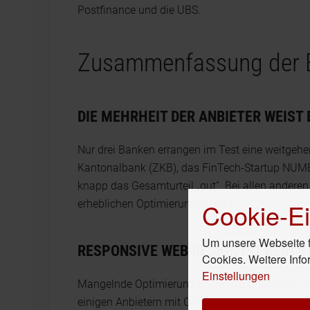
Postfinance und die UBS.
Zusammenfassung der 
DIE MEHRHEIT DER ANBIETER WEIST
Nur drei Banken errangen im Test eine weitgehen
Kantonalbank (ZKB), das FinTech-Startup NUMB
knapp das Gesamturteil „gut“. Bei allen anderen A
Cookie-Ei
erheblichen Optimierungsbedarf.
Um unsere Webseite fü
RESPONSIVE WEB DESIGN IST KEIN 
Cookies. Weitere Info
Einstellungen
Mangelnde Optimierung der desktop-lastigen La
einigen Anbietern mit OneWeb-Ansatz zu unüber