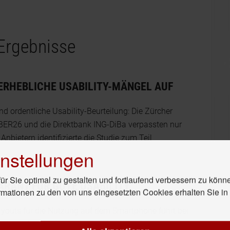
Ergebnisse
 ERHEBLICHE USABILITY-MÄNGEL AUF
d ordentliche Usability-Beurteilung: Die Zürcher
ER26 und die Direktbank ING-DiBa verpassten nur
nbietern identi­fizierte die Studie zum Teil
nstellungen
r Sie optimal zu gestalten und fortlaufend verbessern zu könn
GARANT FÜR GUTE USABILITY
rmationen zu den von uns eingesetzten Cookies erhalten Sie i
youts für die Nutzung auf dem Smartphone führt bei
sichtlichen und schwer navigierbaren Start- und