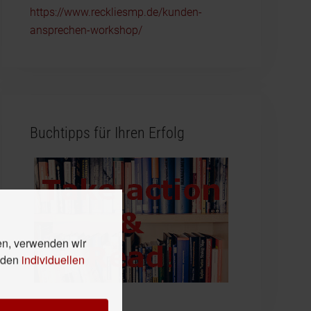
https://www.reckliesmp.de/kunden-
ansprechen-workshop/
Buchtipps für Ihren Erfolg
en, verwenden wir
n den
individuellen