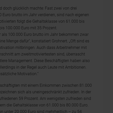
d doch glücklich machte: Fast zwei von drei
0 Euro brutto im Jahr verdienen, sind nach eigenen
ivierten folgt die Gehaltsklasse von 61.000 bis
bis 100.000 Euro mit 35 Prozent.
hr als 100.000 Euro brutto im Jahr bekommen zwar
eine Menge dafür“, konstatiert Grohnert. „Oft sind es
tivation mitbringen. Auch dass Arbeitnehmer mit
schnitt am zweitmotiviertesten sind, überrascht
ittlere Management. Diese Beschäftigten haben also
llerdings in der Regel auch Leute mit Ambitionen.
usätzliche Motivation.“
e Beschäftigten mit einem Einkommen zwischen 81.000
zeichnen sich als uneingeschränkt zufrieden. In der
Zufriedenen 59 Prozent. Am wenigsten zufrieden sind
dern die Gehaltsklasse von 61.000 bis 80.000 Euro.
 unter 20.000 Euro sind mehrheitlich – zu 54