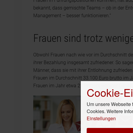
Frauen in Führungspositionen kommen, hat auc
bekannt, dass gemischte Teams – ob in der Entw
Management – besser funktionieren.“
Frauen sind trotz wenige
Obwohl Frauen nach wie vor im Durchschnitt deu
ihrer Bezahlung insgesamt zufriedener. So sagen
Männer, dass sie mit ihrer Entlohnung zufrieden
Frauen im Durchschnitt 33.100 Euro brutto im
Frauen im Jahr etwa 21 Prozent weniger Gehalt
Cookie-Ei
Um unsere Webseite fü
Cookies. Weitere Info
Einstellungen