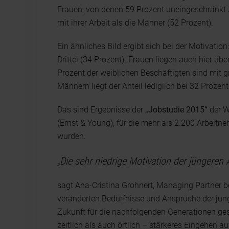
Frauen, von denen 59 Prozent uneingeschränkt zu
mit ihrer Arbeit als die Männer (52 Prozent).
Ein ähnliches Bild ergibt sich bei der Motivatio
Drittel (34 Prozent). Frauen liegen auch hier ü
Prozent der weiblichen Beschäftigten sind mit 
Männern liegt der Anteil lediglich bei 32 Prozent
Das sind Ergebnisse der
„Jobstudie 2015“
der W
(Ernst & Young), für die mehr als 2.200 Arbeit
wurden.
„Die sehr niedrige Motivation der jüngeren 
sagt Ana-Cristina Grohnert, Managing Partner b
veränderten Bedürfnisse und Ansprüche der jung
Zukunft für die nachfolgenden Generationen gest
zeitlich als auch örtlich – stärkeres Eingehen a