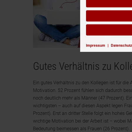
Impressum
|
Datenschutz
Gutes Verhältnis zu Kol
Ein gutes Verhältnis zu den Kollegen ist für die
Motivation. 52 Prozent fühlen sich dadurch bes
noch deutlich mehr als Männer (47 Prozent). Ei
wichtigsten – auch auf diesen Aspekt legen Fra
Prozent). Erst an dritter Stelle folgt ein hohes G
wichtige Motivation bei der Arbeit ist – wobei 
Bedeutung beimessen als Frauen (26 Prozent).