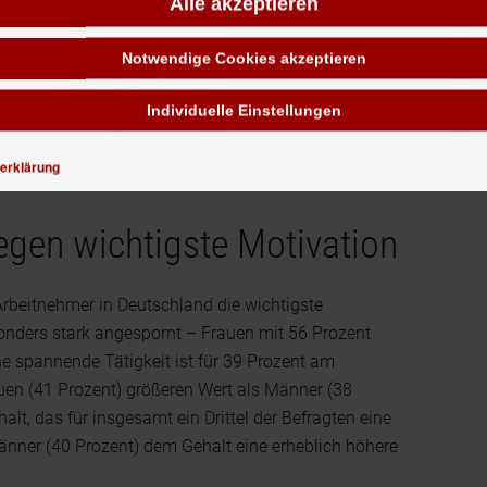
Alle akzeptieren
Notwendige Cookies akzeptieren
Individuelle Einstellungen
erklärung
legen wichtigste Motivation
 Arbeitnehmer in Deutschland die wichtigste
onders stark angespornt – Frauen mit 56 Prozent
ne spannende Tätigkeit ist für 39 Prozent am
uen (41 Prozent) größeren Wert als Männer (38
ehalt, das für insgesamt ein Drittel der Befragten eine
Männer (40 Prozent) dem Gehalt eine erheblich höhere