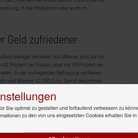
h das Unternehmen etwas davon: Inzwischen ist
icklung, in der Produktion oder auch im
r Geld zufriedener
tlich weniger verdienen als Männer, sind sie mit
 42 Prozent der Frauen, aber nur 39 Prozent der
 seien. In der vorliegenden Befragung verdienen
 Jahr und Männer 42.000 Euro. Damit bekommen
.
nstellungen
r Sie optimal zu gestalten und fortlaufend verbessern zu könn
rmationen zu den von uns eingesetzten Cookies erhalten Sie i