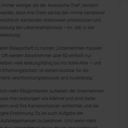
h immer weniger als der ‚klassische Chef‘, sondern
rwarten, dass ihre Chefs sie bei den immer komplexer
sichtlich werdenden Arbeitswelt unterstützen und
staltung der Lebensverhältnisse – im Job, in der
 Bedeutung.“
älteren Belegschaft zu nutzen: „Unternehmen müssen
n. Oft werden Arbeitnehmer über 60 einfach nur
eiben viele leistungsfähig bis ins hohe Alter – und
Ihr Erfahrungsschatz ist extrem kostbar für die
nders verantwortungsbewusst und zuverlässig.“
tlich mehr Möglichkeiten aufseiten der Unternehmen:
auso ihre Leistungen wie Männer und sind dabei
dem sind ihre Karrierechancen schlechter, und sie
ngere Entlohnung. Es ist auch Aufgabe der
 Aufstiegschancen zu belohnen. Und wenn mehr