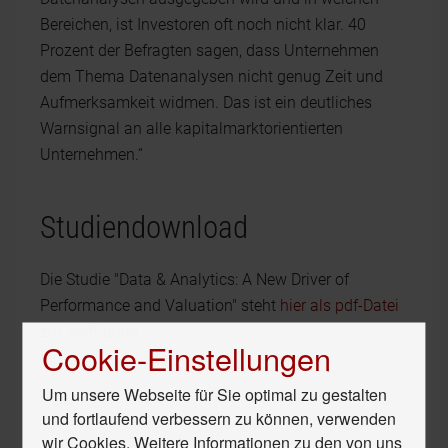
Bereichen, ist Investoren oft noch nicht klar. 40
Prozent der Befragten sagen, dass Unternehmen
dem Thema Datenanalysen nicht genug Zeit und
Aufmerksamkeit widmen. Das ist ein deutliches
Warnsignal an alle kapitalmarktorientierten
Unternehmen.“
Studiendownload
Die Studie "Data & Analytics: A New Driver of
Performance and Valuation" steht
hier als pdf-Datei
zur Verfügung.
Cookie-Einstellungen
Um unsere Webseite für Sie optimal zu gestalten
und fortlaufend verbessern zu können, verwenden
wir Cookies. Weitere Informationen zu den von uns