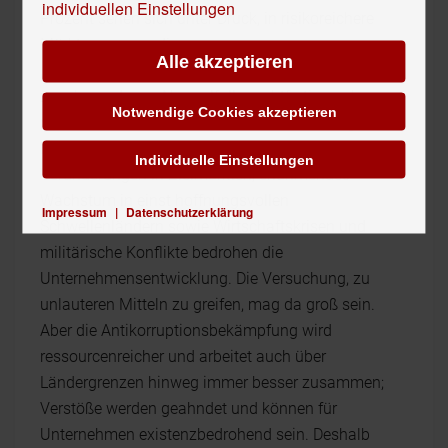
individuellen Einstellungen
Prozent sehen sich unter Druck, in risikoreichere
Märkte zu expandieren.
Alle akzeptieren
„Schwere Zeiten werden für viele Unternehmen
zunehmend zum Normalfall –rechtfertigen aber
Notwendige Cookies akzeptieren
nicht den Einsatz unsauberer Methoden“, sagt
Heißner. „Große Unsicherheit aufgrund politischer
Individuelle Einstellungen
Veränderungen in Zielmärkten, erlahmendes
Wachstum in einst hoffnungsvollen
Impressum
|
Datenschutzerklärung
Schwellenländern sowie Wirtschaftskrisen und
militärische Konflikte bedrohen die
Unternehmensentwicklung. Die Versuchung, zu
unlauteren Mitteln zu greifen, mag da groß sein.
Aber die Antikorruptionsbekämpfung wird
ressourcenreicher und arbeitet auch über
Ländergrenzen hinweg immer besser zusammen;
Verstöße werden geahndet und können für
Unternehmen existenzbedrohend sein. Deshalb