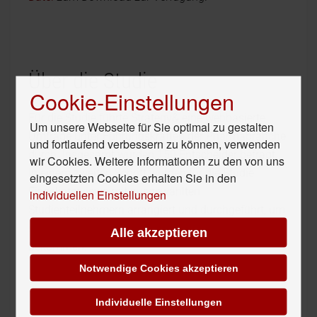
Über die Studie
Cookie-Einstellungen
Für die Studie führte Strategy& eine webbasierte
Um unsere Webseite für Sie optimal zu gestalten
Umfrage unter Führungskräften der Pharmabranche
und fortlaufend verbessern zu können, verwenden
durch. Insgesamt wurden 150 Entscheider befragt.
wir Cookies. Weitere Informationen zu den von uns
In einem zweiten Schritt wurden für die Studie
eingesetzten Cookies erhalten Sie in den
Einzelinterviews mit ausgewählten
individuellen Einstellungen
Studienteilnehmern arrangiert und durchgeführt, um
so weitere Einblicke in die Unternehmen zu
Alle akzeptieren
bekommen.
Notwendige Cookies akzeptieren
Individuelle Einstellungen