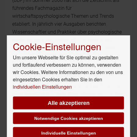
(BDP) im Sommer 2006 hat sich die Zeitschrift als
führendes Fachmagazin für
wirtschaftspsychologische Themen und Trends
etabliert. In jährlich vier Ausgaben berichten
Wissenschaftler und Praktiker über psychologische
Hintergründe in der Wirtschaft. Zur Leserschaft
Cookie-Einstellungen
zählen neben Wirtschaftspsychologen vor allem
Führungskräfte, Personalexperten, Trainer, Coaches,
Um unsere Webseite für Sie optimal zu gestalten
Berater und Unternehmer.
und fortlaufend verbessern zu können, verwenden
wir Cookies. Weitere Informationen zu den von uns
Auf der Website der Zeitschrift
eingesetzten Cookies erhalten Sie in den
(
www.wirtschaftspsychologie-aktuell.de
) finden die
individuellen Einstellungen
Leser zusätzliche Inhalte, etwa aktuelle Nachrichten
aus der Wirtschaftspsychologie, Hinweise auf neue
Alle akzeptieren
Studien oder auch die in 2012 eingeführte beliebte
Rubrik „Ärger des Monats" von Chefredakteurin
Notwendige Cookies akzeptieren
Bärbel Schwertfeger.
Individuelle Einstellungen