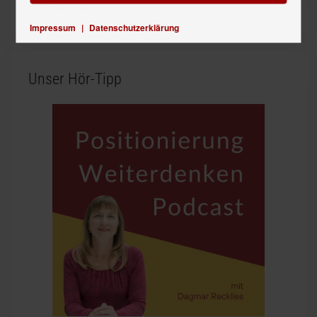
{tortags,356,1}
Impressum
|
Datenschutzerklärung
Unser Hör-Tipp