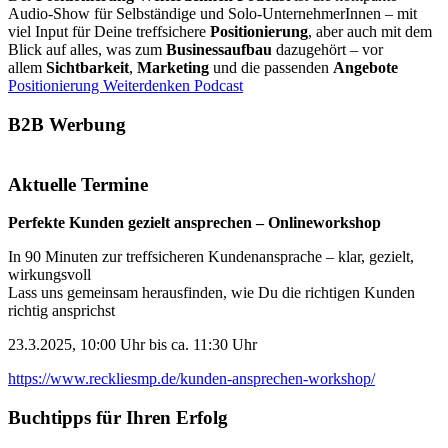
Audio-Show für Selbständige und Solo-UnternehmerInnen – mit
viel Input für Deine treffsichere
Positionierung
, aber auch mit dem
Blick auf alles, was zum
Businessaufbau
dazugehört – vor
allem
Sichtbarkeit
,
Marketing
und die passenden
Angebote
Positionierung Weiterdenken Podcast
B2B Werbung
Aktuelle Termine
Perfekte Kunden gezielt ansprechen – Onlineworkshop
In 90 Minuten zur treffsicheren Kundenansprache – klar, gezielt,
wirkungsvoll
Lass uns gemeinsam herausfinden, wie Du die richtigen Kunden
richtig ansprichst
23.3.2025, 10:00 Uhr bis ca. 11:30 Uhr
https://www.reckliesmp.de/kunden-ansprechen-workshop/
Buchtipps für Ihren Erfolg