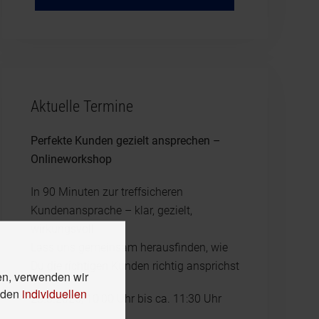
Aktuelle Termine
Perfekte Kunden gezielt ansprechen –
Onlineworkshop
In 90 Minuten zur treffsicheren
Kundenansprache – klar, gezielt,
wirkungsvoll
Lass uns gemeinsam herausfinden, wie
Du die richtigen Kunden richtig ansprichst
en, verwenden wir
n den
individuellen
23.3.2025, 10:00 Uhr bis ca. 11:30 Uhr