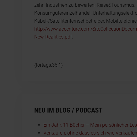
zehn Industrien zu bewerten: Reise&Tourismus,
Konsumgütereinzelhandel, Unterhaltungselektroni
Kabel-/Satellitenfernsehbetreiber, Mobiltelefoni
http://www.accenture.com/SiteCollectionDocu
New-Realities.pdf
.
{tortags,36,1}
NEU IM BLOG / PODCAST
Ein Jahr, 11 Bücher – Mein persönlicher Le
Verkaufen, ohne dass es sich wie Verkaufen