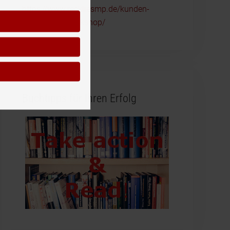
https://www.reckliesmp.de/kunden-
ansprechen-workshop/
Buchtipps für Ihren Erfolg