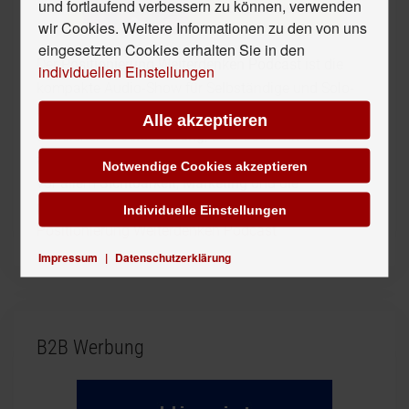
und fortlaufend verbessern zu können, verwenden
wir Cookies. Weitere Informationen zu den von uns
eingesetzten Cookies erhalten Sie in den
Der
Positionierung Weiterdenken Podcast
ist die
individuellen Einstellungen
kompakte Audio-Show für Selbständige und Solo-
UnternehmerInnen – mit viel Input für Deine
Alle akzeptieren
treffsichere
Positionierung
, aber auch mit dem Blick
auf alles, was zum
Businessaufbau
dazugehört –
Notwendige Cookies akzeptieren
vor allem
Sichtbarkeit
,
Marketing
und die
passenden
Angebote
Individuelle Einstellungen
Positionierung Weiterdenken Podcast
Impressum
|
Datenschutzerklärung
B2B Werbung