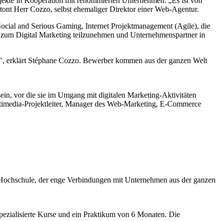
ojekte in Kooperation mit renommierten Unternehmen. „Es ist von
etont Herr Cozzo, selbst ehemaliger Direktor einer Web-Agentur.
Social and Serious Gaming, Internet Projektmanagement (Agile), die
 zum Digital Marketing teilzunehmen und Unternehmenspartner in
nn", erklärt Stéphane Cozzo. Bewerber kommen aus der ganzen Welt
ein, vor die sie im Umgang mit digitalen Marketing-Aktivitäten
ultimedia-Projektleiter, Manager des Web-Marketing, E-Commerce
er Hochschule, der enge Verbindungen mit Unternehmen aus der ganzen
pezialisierte Kurse und ein Praktikum von 6 Monaten. Die