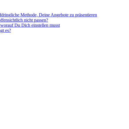
ufdringliche Methode, Deine Angebote zu präsentieren
fensichtlich nicht passen?
 worauf Du Dich einstellen musst
gt es?