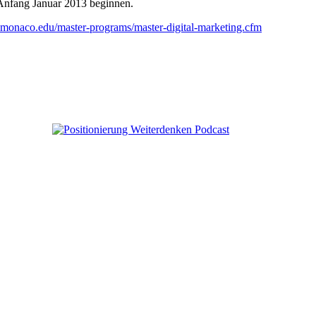
 Anfang Januar 2013 beginnen.
r.monaco.edu/master-programs/master-digital-marketing.cfm