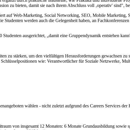
 ergänzt durch praktische Bausteine, wie Praktika und individuelle Pr
on zu bieten, damit sie nach ihrem Abschluss voll ‚operativ' sind", b
isiert auf Web-Marketing, Social Networking, SEO, Mobile Marketing, 
Die Studenten werden auch die Gelegenheit haben, an Fachkonferenzen
 20 Studenten ausgerichtet, „damit eine Gruppendynamik entstehen ka
iten zu stärken, um den vielfältigen Herausforderungen gewachsen zu s
r Schlüsselpositionen wie: Verantwortlicher für Soziale Netzwerke, M
ellenangeboten wählen - nicht zuletzt aufgrund des Careers Services d
Zeitraum von insgesamt 12 Monaten: 6 Monate Grundausbildung sowie s