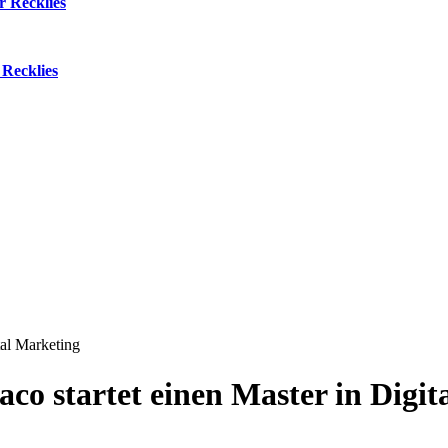
r Recklies
Recklies
tal Marketing
aco startet einen Master in Digi