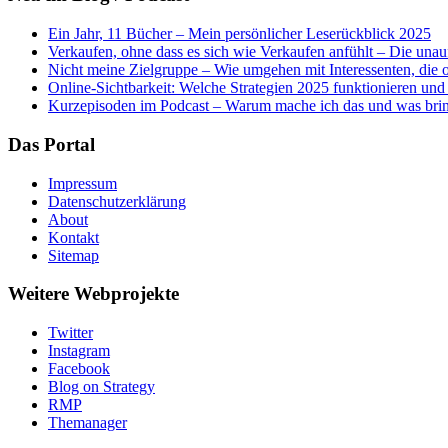
Ein Jahr, 11 Bücher – Mein persönlicher Leserückblick 2025
Verkaufen, ohne dass es sich wie Verkaufen anfühlt – Die una
Nicht meine Zielgruppe – Wie umgehen mit Interessenten, die of
Online-Sichtbarkeit: Welche Strategien 2025 funktionieren und
Kurzepisoden im Podcast – Warum mache ich das und was brin
Das Portal
Impressum
Datenschutzerklärung
About
Kontakt
Sitemap
Weitere Webprojekte
Twitter
Instagram
Facebook
Blog on Strategy
RMP
Themanager