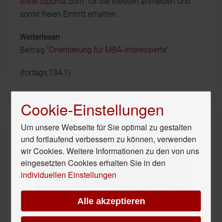
www.topbma.com
für die Messen anmelden und
somit freien Eintritt erhalten.
Weiterlesen
Beitrag "
Orientierung für MBA-Interessierte
"
{tortags,134,1}
Cookie-Einstellungen
Unser Hör-Tipp
Um unsere Webseite für Sie optimal zu gestalten
und fortlaufend verbessern zu können, verwenden
wir Cookies. Weitere Informationen zu den von uns
eingesetzten Cookies erhalten Sie in den
individuellen Einstellungen
Alle akzeptieren