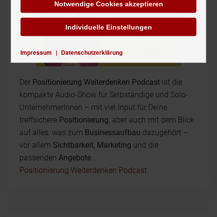
Notwendige Cookies akzeptieren
Individuelle Einstellungen
Impressum
|
Datenschutzerklärung
Der
Positionierung Weiterdenken Podcast
ist die
kompakte Audio-Show für Selbständige und Solo-
UnternehmerInnen – mit viel Input für Deine
treffsichere
Positionierung
, aber auch mit dem Blick
auf alles, was zum
Businessaufbau
dazugehört –
vor allem
Sichtbarkeit
,
Marketing
und die
passenden
Angebote
Positionierung Weiterdenken Podcast