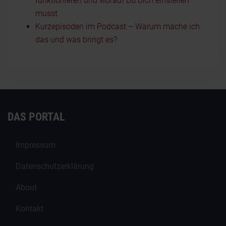
funktionieren und worauf Du Dich einstellen
musst
Kurzepisoden im Podcast – Warum mache ich
das und was bringt es?
DAS PORTAL
Impressum
Datenschutzerklärung
About
Kontakt