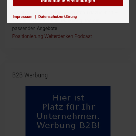
Individuelle Einstellungen
treffsichere
Positionierung
, aber auch mit dem Blick
auf alles, was zum
Businessaufbau
dazugehört –
Impressum
|
Datenschutzerklärung
vor allem
Sichtbarkeit
,
Marketing
und die
passenden
Angebote
Positionierung Weiterdenken Podcast
B2B Werbung