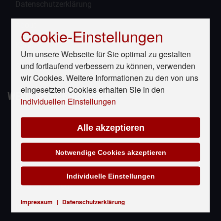
Datenschutzerklärung
About
Cookie-Einstellungen
Kontakt
Um unsere Webseite für Sie optimal zu gestalten
und fortlaufend verbessern zu können, verwenden
Sitemap
wir Cookies. Weitere Informationen zu den von uns
eingesetzten Cookies erhalten Sie in den
WEITERE WEBPROJEKTE
individuellen Einstellungen
Twitter
Alle akzeptieren
Instagram
Notwendige Cookies akzeptieren
Facebook
Individuelle Einstellungen
Blog on Strategy
Impressum
|
Datenschutzerklärung
RMP